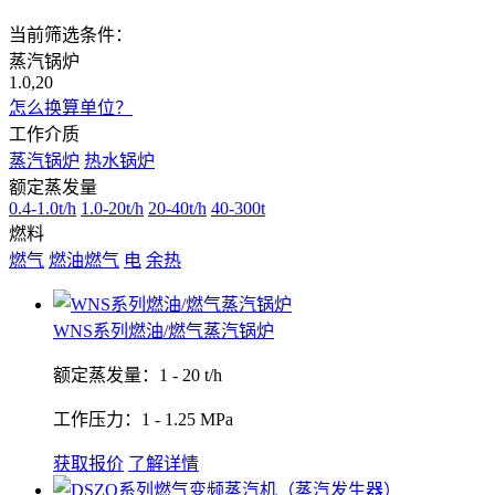
当前筛选条件：
蒸汽锅炉
1.0,20
怎么换算单位？
工作介质
蒸汽锅炉
热水锅炉
额定蒸发量
0.4-1.0t/h
1.0-20t/h
20-40t/h
40-300t
燃料
燃气
燃油燃气
电
余热
WNS系列燃油/燃气蒸汽锅炉
额定蒸发量：1 - 20 t/h
工作压力：1 - 1.25 MPa
获取报价
了解详情