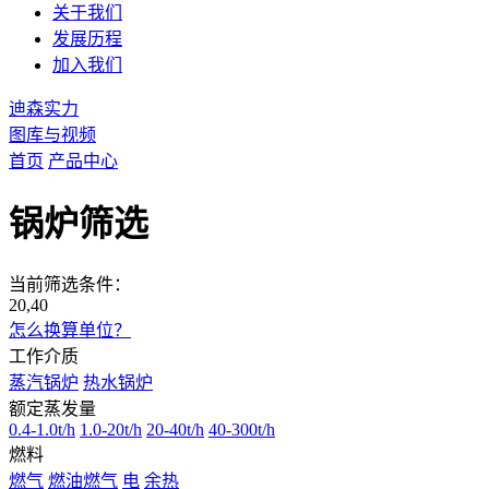
关于我们
发展历程
加入我们
迪森实力
图库与视频
首页
产品中心
锅炉筛选
当前筛选条件：
20,40
怎么换算单位？
工作介质
蒸汽锅炉
热水锅炉
额定蒸发量
0.4-1.0t/h
1.0-20t/h
20-40t/h
40-300t/h
燃料
燃气
燃油燃气
电
余热