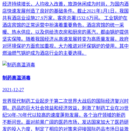
经济持续增长，人均收入改善，旅游休闲成为时尚，为国内酒
店快速发展创造了良好的基础条件。截止2021年1月1日，我国
共有酒店业设施27.9万家，客房总署1532.6万间。 工业锅炉在
酒店宾馆的正常运营中扮演着重要角色，酒店宾馆的统一采
暖、热水供应，以及供给洗衣房和厨房的蒸汽，都由锅炉提供
坚实保障。随着我国经济从高速发展转变为高质量发展，政府
对环境保护方面愈加重视，大力推进对环保锅炉的使用，其中
燃油燃气锅炉成为酒店行业的主要选择。
制药高温消毒
2021-12-27
世界现代制药工业起步于第二次世界大战后的国际经济复兴时
期。药品的巨大社会效益和经济效益，刺激了制药工业在20世
纪50年-70年代以较高的速度蓬勃发展，各个治疗领域的新药
不断问世。面对前景广阔的医药市场，发达国家加大了医药研
发的投入力度，制定了相应的对策来迎接国际药品市场日益激