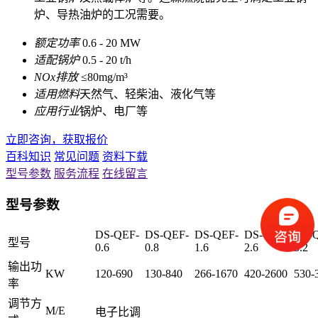
炉、导热油炉的工况需要。
额定功率
0.6 - 20 MW
适配锅炉
0.5 - 20 t/h
NOx排放
≤80mg/m³
适用燃料
天然气、轻柴油、液化气等
应用行业
锅炉、电厂等
立即咨询，获取报价
百科知识
常见问题
资料下载
型号参数
服务流程
在线留言
型号参数
DS-QEF-
DS-QEF-
DS-QEF-
DS-QEF-
DS-
型号
0.6
0.8
1.6
2.6
3.2
输出功
KW
120-690
130-840
266-1670
420-2600
530-
率
调节方
M/E
电子比调