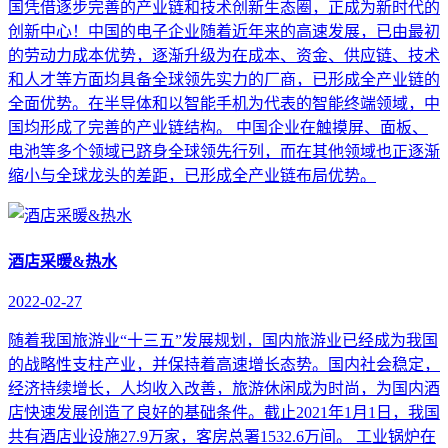
国凭借逐步完善的产业链和技术创新生态圈，正成为新时代的
创新中心！中国的电子企业随着近年来的高速发展，已由最初
的劳动力成本优势，逐渐升级为在成本、资金、供应链、技术
和人才等方面均具备全球领先实力的厂商，已形成全产业链的
全面优势。在半导体和以智能手机为代表的智能终端领域，中
国均形成了完善的产业链结构。 中国企业在触摸屏、面板、
电池等多个领域已跻身全球领先行列，而在其他领域也正逐渐
缩小与全球龙头的差距，已形成全产业链布局优势。
酒店采暖&热水
2022-02-27
随着我国旅游业“十三五”发展规划，国内旅游业已经成为我国
的战略性支柱产业，并保持着高速增长态势。国内社会稳定，
经济持续增长，人均收入改善，旅游休闲成为时尚，为国内酒
店快速发展创造了良好的基础条件。截止2021年1月1日，我国
共有酒店业设施27.9万家，客房总署1532.6万间。 工业锅炉在