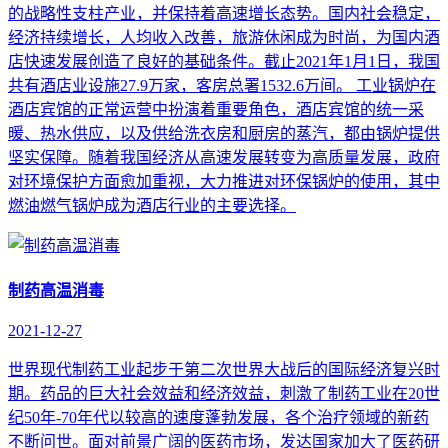
的战略性支柱产业，并保持着高速增长态势。国内社会稳定，
经济持续增长，人均收入改善，旅游休闲成为时尚，为国内酒
店快速发展创造了良好的基础条件。截止2021年1月1日，我国
共有酒店业设施27.9万家，客房总署1532.6万间。 工业锅炉在
酒店宾馆的正常运营中扮演着重要角色，酒店宾馆的统一采
暖、热水供应，以及供给洗衣房和厨房的蒸汽，都由锅炉提供
坚实保障。随着我国经济从高速发展转变为高质量发展，政府
对环境保护方面愈加重视，大力推进对环保锅炉的使用，其中
燃油燃气锅炉成为酒店行业的主要选择。
制药高温消毒
2021-12-27
世界现代制药工业起步于第二次世界大战后的国际经济复兴时
期。药品的巨大社会效益和经济效益，刺激了制药工业在20世
纪50年-70年代以较高的速度蓬勃发展，各个治疗领域的新药
不断问世。面对前景广阔的医药市场，发达国家加大了医药研