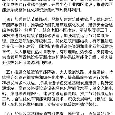
化集成等跨行业耦合提效，开展生态工业园区建设，推进园区
能源系统整体优化和资源集约节约循环利用。
（四）加强建筑节能降碳。严格新建建筑能效管理，优化建筑
节能降碳设计，推动超低能耗建筑规模化发展，建设安全舒适
绿色智慧的“好房子”。结合老旧小区改造、清洁取暖等工作，
积极推进既有建筑节能降碳改造，加强建筑运行节能降碳管
理。建立建筑能效等级制度。优化建筑用能结构，有序推进建
筑光伏一体化建设，因地制宜推进余热资源和非化石能源供热
替代。深入推进供热计量改革，有序理顺供热价格，支持老化
供热管网等设施设备更新改造和供热系统智能化升级，着力提
升供热各环节能源利用效率。
（五）推进交通运输节能降碳。大力发展铁路、水路运输，持
续提升公路运输效率和绿色化水平，提高民航空管运行效率，
积极发展多式联运。持续推进绿色交通基础设施建设，提升交
通场站、高速公路等设施设备绿色化智能化水平，健全充换电
站、岸电等设施网络。建设零碳运输走廊。推广节能低碳运输
工具，合理优化车辆能耗限值要求，积极发展电动（氢能）重
型卡车和绿色燃料船舶，支持清洁低碳燃料掺混替代。
（六）加快数字基础设施节能降碳。推进算力、通信基站和机