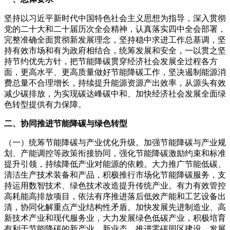
坚持以习近平新时代中国特色社会主义思想为指导，深入贯彻
党的二十大和二十届历次全会精神，认真落实四中全会部署，
完整准确全面贯彻新发展理念，坚持稳中求进工作总基调，坚
持有效市场和有为政府相结合，统筹发展和安全，一以贯之坚
持节约优先方针，把节能降碳贯穿经济社会发展全过程各方
面，更高水平、更高质量做好节能降碳工作，坚决遏制能源消
费总量不合理增长，持续提升能源资源产出效率，从源头有效
减少碳排放，为实现碳达峰碳中和、加快经济社会发展全面绿
色转型提供有力保障。
二、协同推进节能降碳与绿色转型
（一）统筹节能降碳与产业优化升级。加强节能降碳与产业规
划、产能调控等政策衔接协同，强化节能降碳激励约束和标准
提升引领，持续降低产业对能源的依赖。大力推广节能低碳、
清洁生产技术装备和产品，积极推行市场化节能降碳服务，支
持运用数智技术、绿色技术改造提升传统产业。有力有效管控
高耗能高排放项目，依法有序推进落后低效产能和工艺设备出
清，协同化解重点产业结构性矛盾。加快发展先进制造业、高
新技术产业和现代服务业，大力发展绿色低碳产业，积极培育
有利于节能降碳的新产业、新业态。推进零碳园区建设，发展