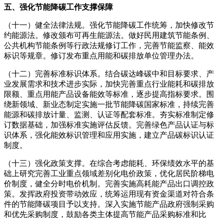
五、强化节能降碳工作支撑保障
（十一）健全法律法规。强化节能降碳工作统筹，加快修改节
约能源法。修改颁布可再生能源法。做好民用建筑节能条例、
公共机构节能条例等行政法规修订工作，完善节能监察、能效
标识等规章。修订发布重点用能和碳排放单位管理办法。
（十二）完善标准标识体系。结合碳达峰碳中和目标要求、产
业发展需求和技术进步实际，加快完善重点行业能耗和碳排放
限额、重点用能产品设备能效等标准，逐步提高指标要求。围
绕新领域、新业态制定实施一批节能降碳国家标准，持续完善
能源和碳排放计量、监测、认证等配套标准。夯实标准制定修
订数据基础，加强标准实施评估反馈。完善绿色产品认证与标
识体系，强化能效标识管理和应用实施，建立产品碳标识认证
制度。
（十三）强化政策支撑。在综合考虑能耗、环保绩效水平的基
础上研究完善工业重点领域差别化电价政策，优化居民阶梯电
价制度，健全分时电价机制。完善实施高耗能产品出口调控政
策。发挥政府投资带动效应，统筹运用现有资金渠道对符合条
件的节能降碳项目予以支持。深入实施节能产品政府强制采购
和优先采购制度，鼓励各类主体提高节能产品采购标准和比