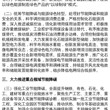
以绿色能源制造绿色产品的“以绿制绿”模式。
（二）统筹节能降碳与能源绿色转型。处理好节能降碳和能源
安全的关系，科学调控能源消费总量，严格控制化石能源消
费，深入推进减煤控油，强化新增用煤用油需求管理，积极推
进存量燃煤锅炉、工业窑炉等用煤设备清洁替代，有序推进散
煤替代，推动煤炭消费和石油消费逐步达峰。合理控制煤电装
机规模和发电量，大力发展非化石能源和新型储能，加快建设
新型电力系统，科学布局抽水蓄能，创新发展绿电直连、智能
微电网等业态，促进绿色电力消纳，推动新增清洁能源发电量
逐步覆盖全社会新增用电需求。提高能源生产效率，推广化石
能源高效开采技术装备，加强煤电节能降碳改造、灵活性改造
等，合理确定煤电调度顺序和调峰深度，持续提升风光发电效
率和储能装置能量转化效率，稳步降低电网综合线损率。
三、大力推进重点领域节能降碳
（三）强化工业节能降碳。全面提升钢铁、有色、石化、化
工、建材等重点行业能效水平，聚焦生产工艺、主要工序、重
点设备等深入实施节能降碳诊断，组织实施一批工业节能降碳
工程。深化工业园区节能降碳，推动供热、制冷等基础设施共
建共享，加强企业间能量交换与梯级利用，支持钢化联产、炼