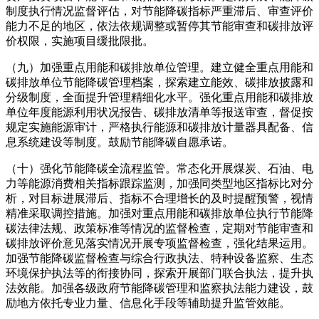
制度执行情况监督评估，对节能降碳指标严重滞后、审查评价
能力不足的地区，依法依规调整或暂停其节能审查和碳排放评
价权限，实施项目缓批限批。
（九）加强重点用能和碳排放单位管理。建立健全重点用能和
碳排放单位节能降碳管理档案，探索建立能效、碳排放披露和
分级制度，全面提升管理精细化水平。强化重点用能和碳排放
单位年度能源利用状况报告、碳排放清单等报送审查，督促按
规定实施能源审计，严格执行能源和碳排放计量器具配备、信
息系统建设等制度。鼓励节能降碳自愿承诺。
（十）强化节能降碳全流程监管。常态化开展煤炭、石油、电
力等能源消费相关指标跟踪监测，加强同类型地区指标比对分
析，对目标进展滞后、指标不合理增长的及时提醒预警，视情
精准采取调控措施。加强对重点用能和碳排放单位执行节能降
碳法律法规、政策标准等情况的监督检查，定期对节能审查和
碳排放评价意见落实情况开展专项监督检查，强化结果运用。
加强节能降碳监督检查与综合行政执法、特种设备监察、生态
环境保护执法等的衔接协同，探索开展部门联合执法，提升执
法效能。加强各级政府节能降碳管理和监察执法能力建设，鼓
励地方依托专业力量、信息化手段等辅助提升监管效能。