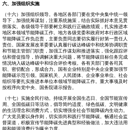
六、加强组织实施
（十六）加强组织领导。各地区各部门要在党中央集中统一领
导下，加强统筹谋划，注重系统施策，结合实际抓好本意见贯
彻落实。各级领导干部要树立和践行正确政绩观，扎实推进本
地区本领域节能降碳工作。地方各级党委和政府对本行政区域
节能降碳工作负总责，主要负责同志要切实履行好第一责任人
责任。国家发展改革委要认真履行碳达峰碳中和统筹协调职责
和节能主管部门职责，加强工作谋划和推进落实，强化跟踪评
估和督促指导，协调解决重大问题，将节能降碳目标任务完成
情况纳入碳达峰碳中和综合评价考核。各有关部门要各司其
职、密切配合，形成合力。国有企业特别是中央企业要加强节
能降碳示范引领。国家机关、人民团体、企业事业单位、社会
组织等要扎实推进本单位本领域节能降碳工作。重大事项及时
按程序向党中央、国务院请示报告。
（十七）实施全民行动。持续开展全国生态日、全国节能宣传
周、全国低碳日等活动，倡导简约适度、绿色低碳、文明健康
的生活理念和消费方式，切实增强全社会节能降碳内生动力。
广大党员要以身作则，切实崇尚和践行节能降碳。畅通社会监
督渠道，积极宣传节能降碳先进典型和经验做法，加大违法用
能和能源浪费行为曝光力度。