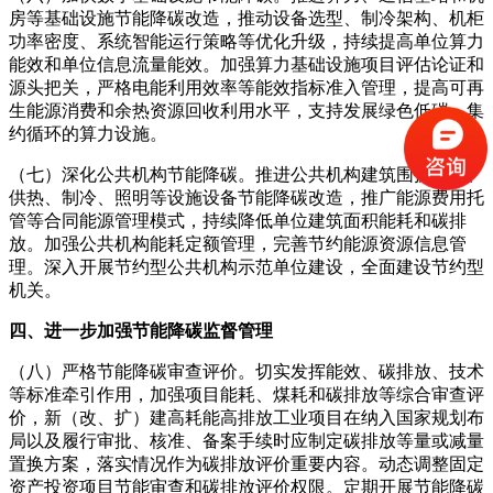
房等基础设施节能降碳改造，推动设备选型、制冷架构、机柜
功率密度、系统智能运行策略等优化升级，持续提高单位算力
能效和单位信息流量能效。加强算力基础设施项目评估论证和
源头把关，严格电能利用效率等能效指标准入管理，提高可再
生能源消费和余热资源回收利用水平，支持发展绿色低碳、集
约循环的算力设施。
（七）深化公共机构节能降碳。推进公共机构建筑围护结构、
供热、制冷、照明等设施设备节能降碳改造，推广能源费用托
管等合同能源管理模式，持续降低单位建筑面积能耗和碳排
放。加强公共机构能耗定额管理，完善节约能源资源信息管
理。深入开展节约型公共机构示范单位建设，全面建设节约型
机关。
四、进一步加强节能降碳监督管理
（八）严格节能降碳审查评价。切实发挥能效、碳排放、技术
等标准牵引作用，加强项目能耗、煤耗和碳排放等综合审查评
价，新（改、扩）建高耗能高排放工业项目在纳入国家规划布
局以及履行审批、核准、备案手续时应制定碳排放等量或减量
置换方案，落实情况作为碳排放评价重要内容。动态调整固定
资产投资项目节能审查和碳排放评价权限。定期开展节能降碳