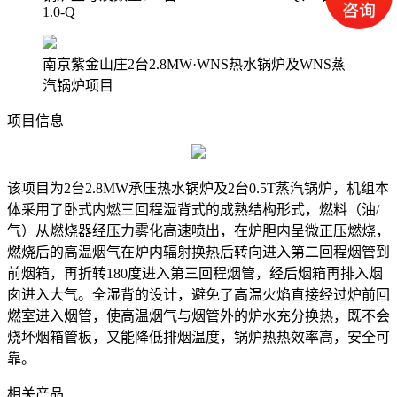
1.0-Q
南京紫金山庄2台2.8MW·WNS热水锅炉及WNS蒸
汽锅炉项目
项目信息
该项目为2台2.8MW承压热水锅炉及2台0.5T蒸汽锅炉，机组本
体采用了卧式内燃三回程湿背式的成熟结构形式，燃料（油/
气）从燃烧器经压力雾化高速喷出，在炉胆内呈微正压燃烧，
燃烧后的高温烟气在炉内辐射换热后转向进入第二回程烟管到
前烟箱，再折转180度进入第三回程烟管，经后烟箱再排入烟
囱进入大气。全湿背的设计，避免了高温火焰直接经过炉前回
燃室进入烟管，使高温烟气与烟管外的炉水充分换热，既不会
烧坏烟箱管板，又能降低排烟温度，锅炉热热效率高，安全可
靠。
相关产品