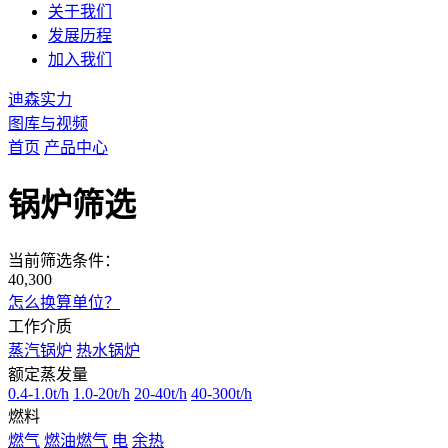
关于我们
发展历程
加入我们
迪森实力
图库与视频
首页
产品中心
锅炉筛选
当前筛选条件：
40,300
怎么换算单位？
工作介质
蒸汽锅炉
热水锅炉
额定蒸发量
0.4-1.0t/h
1.0-20t/h
20-40t/h
40-300t/h
燃料
燃气
燃油燃气
电
余热